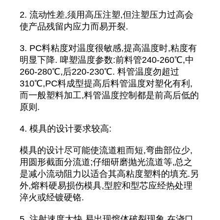
2. 流动性差,须用高压注塑,但注塑压力过高会
使产品残留内应力而易开裂.
3. PC料粘度对温度很敏感,提高温度时,粘度有
明显下降. 啤塑温度参数:前料管240-260℃,中
260-280℃,后220-230℃. 料管温度勿超过
310℃,PC料成型提高后料管温度对塑化有利,
而一般塑料加工,料管温度控制都是前高后低的
原则.
4. 模具的设计要求较高:
模具的设计尽可能使流道粗而短,弯曲部位少,
用圆形截面分流道;仔细研磨抛光流道等,总之
是减小流动阻力以适合其高粘度塑料的填充.另
外,熔料硬易损伤模具,型腔和型芯应经热处理
淬火或经镀硬铬.
5. 注射速度太快,易出现熔体破裂现象,在浇口