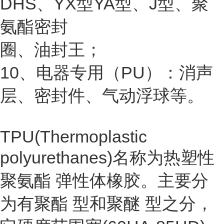
DHS、YX型YA型、J型、聚
氨酯密封
圈、油封王；
10、电器专用（PU）：消声
层、密封件、气动浮球等。
TPU(Thermoplastic
polyurethanes)名称为
热塑性
聚氨酯
弹性体橡胶。主要分
为有
聚酯
型和
聚醚
型之分，