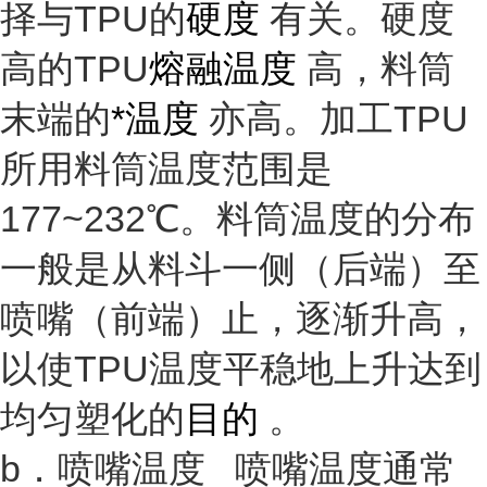
择与TPU的
硬度
有关。硬度
高的TPU
熔融温度
高，料筒
末端的
*温度
亦高。加工TPU
所用料筒温度范围是
177~232℃。料筒温度的分布
一般是从料斗一侧（后端）至
喷嘴（前端）止，逐渐升高，
以使TPU温度平稳地上升达到
均匀塑化的
目的
。
b．喷嘴温度 喷嘴温度通常