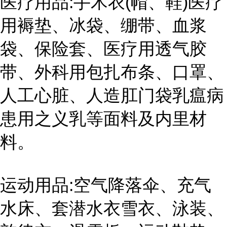
医疗用品:手术衣(帽、鞋)医疗
用褥垫、冰袋、绷带、血浆
袋、保险套、医疗用透气胶
带、外科用包扎布条、口罩、
人工心脏、人造肛门袋乳瘟病
患用之义乳等面料及内里材
料。
运动用品:空气降落伞、充气
水床、套潜水衣雪衣、泳装、