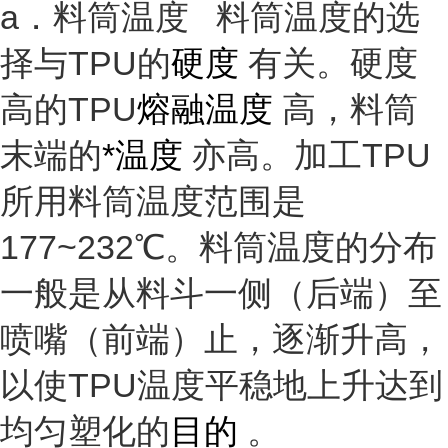
a．料筒温度 料筒温度的选
择与TPU的
硬度
有关。硬度
高的TPU
熔融温度
高，料筒
末端的
*温度
亦高。加工TPU
所用料筒温度范围是
177~232℃。料筒温度的分布
一般是从料斗一侧（后端）至
喷嘴（前端）止，逐渐升高，
以使TPU温度平稳地上升达到
均匀塑化的
目的
。