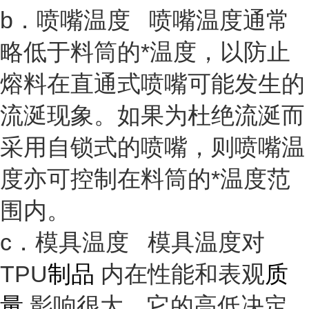
b．喷嘴温度 喷嘴温度通常
略低于料筒的*温度，以防止
熔料在直通式喷嘴可能发生的
流涎现象。如果为杜绝流涎而
采用自锁式的喷嘴，则喷嘴温
度亦可控制在料筒的*温度范
围内。
c．模具温度 模具温度对
TPU
制品
内在性能和表观
质
量
影响很大。它的高低决定