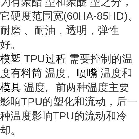
为有
聚酯
型和
聚醚
型之分，
它硬度范围宽(60HA-85HD)、
耐磨
、耐油，透明，
弹性
好。
模塑
TPU
过程
需要控制的温
度有
料筒
温度、
喷嘴
温度和
模具
温度。前两种温度主要
影响TPU的塑化和流动，后一
种温度影响TPU的流动和冷
却。