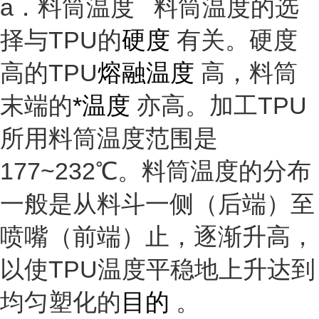
a．料筒温度 料筒温度的选
择与TPU的
硬度
有关。硬度
高的TPU
熔融温度
高，料筒
末端的
*温度
亦高。加工TPU
所用料筒温度范围是
177~232℃。料筒温度的分布
一般是从料斗一侧（后端）至
喷嘴（前端）止，逐渐升高，
以使TPU温度平稳地上升达到
均匀塑化的
目的
。