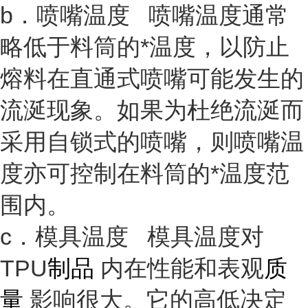
b．喷嘴温度 喷嘴温度通常
略低于料筒的*温度，以防止
熔料在直通式喷嘴可能发生的
流涎现象。如果为杜绝流涎而
采用自锁式的喷嘴，则喷嘴温
度亦可控制在料筒的*温度范
围内。
c．模具温度 模具温度对
TPU
制品
内在性能和表观
质
量
影响很大。它的高低决定