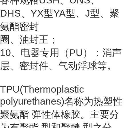
各种规格USH、UNS、
DHS、YX型YA型、J型、聚
氨酯密封
圈、油封王；
10、电器专用（PU）：消声
层、密封件、气动浮球等。
TPU(Thermoplastic
polyurethanes)名称为
热塑性
聚氨酯
弹性体橡胶。主要分
为有
聚酯
型和
聚醚
型之分，