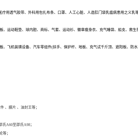
、医疗用透气胶带、外科用包扎布条、口罩、人工心脏、人造肛门袋乳瘟病患用之义乳
雪板、运动鞋垫、球内胆、商标、气套、运动衫、徽章瘦身衣、充气睡袋、船支、救生
地板、飞机装璜设备、汽车零组件(扶手、保护杆、地板、充气试千斤顶、遮阳板、防
件 、膜片 、油封王等；
氏A60至邵氏A98；
轮等；