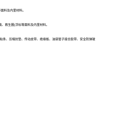
等面料及内里材料。
筏、救生圈(浮标等面料及内里材料。
水贴条、压缩封垫、传动皮带、绝缘板、油袋管子接合胶带、安全防弹玻