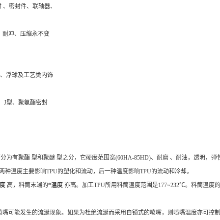
衬 、密封件、联轴器、
压、耐冲、压缩永不变
 、浮球及工艺类内饰
型、J型、聚氨酯密封
要分为有
聚酯
型和
聚醚
型之分，它硬度范围宽(60HA-85HD)、
耐磨
、耐油，透明，
弹
两种温度主要影响TPU的塑化和流动，后一种温度影响TPU的流动和冷却。
温度
高，料筒末端的
*温度
亦高。加工TPU所用料筒温度范围是177~232℃。料筒
式喷嘴可能发生的流涎现象。如果为杜绝流涎而采用自锁式的喷嘴，则喷嘴温度亦可控