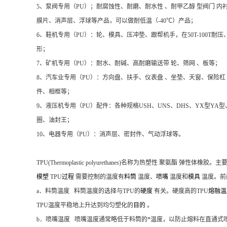
5、泵阀专用（PU）；耐腐蚀性、耐磨、耐水性 、耐甲乙醇 型阀门 内
膜片、消声层、浮球等产品，可以做耐低温（-40℃）产品；
6、鞋机专用（PU）：轮、模具、压冲垫、跟帮机手，在50T-100T耐
形；
7、矿机专用（PU）：耐水、耐碱、高耐磨输送带 轮、筛网 、板等；
8、汽车业专用（PU）：方向盘、扶手、仪表盘 、坐垫、天窗、保险杠
件、相框等；
9、液压机专用（PU）配件：各种规格USH、UNS、DHS、YX型YA
圈、油封王；
10、电器专用（PU）：消声层、密封件、气动浮球等。
TPU(Thermoplastic polyurethanes)名称为
热塑性 聚氨酯
弹性体橡胶。主
模塑
TPU
过程
需要控制的温度有
料筒
温度、
喷嘴
温度和
模具
温度。前
a．料筒温度 料筒温度的选择与TPU的
硬度
有关。硬度高的TPU
熔融
TPU温度平稳地上升达到均匀塑化的
目的
。
b．喷嘴温度 喷嘴温度通常略低于料筒的*温度，以防止熔料在直通