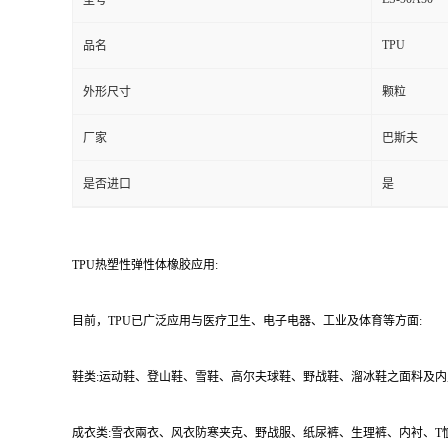
型号
TPU
品名
外形尺寸
颗粒
厂家
巴斯夫
是否进口
是
TPU热塑性弹性体橡胶应用:
目前，TPU已广泛应用与医疗卫生、电子电器、工业及体育等方面:
鞋类:运动鞋、登山鞋、雪鞋、高尔夫球鞋、野战鞋、溜冰鞋之面料及内
成衣类:雪衣兩衣、风衣防寒夹克、野战服、纸尿裤、生理裤、内衬、