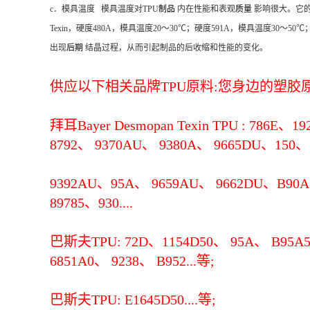
c．模具温度 模具温度对TPU
制品
内在性能和表观
质量
影响很大。它的
Texin，硬度480A，模具温度20～30℃；硬度591A，模具温度3
出现
后期
结晶过程，从而引起制品的后收缩和性能的变化。
供应以下相关品牌TPU原料:您身边的塑胶原料
拜耳Bayer Desmopan Texin TPU : 786E、
8792、 9370AU、 9380A、 9665DU、150、 
9392AU、95A、 9659AU、 9662DU、B90A、
89785、930....
巴斯夫TPU: 72D、1154D50、 95A、 B95A50
6851A0、 9238、 B952...等;
巴斯夫TPU: E1645D50....等;