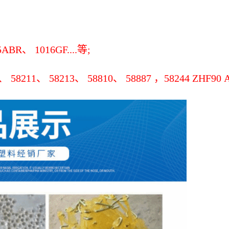
ABR、 1016GF....等;
211、 58213、 58810、 58887 ，58244 ZHF90 A1058