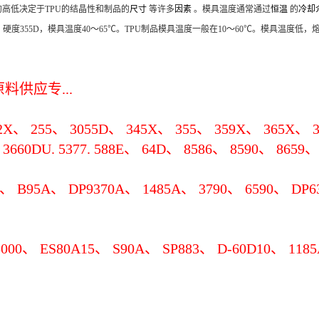
高低决定于TPU的结晶性和制品的
尺寸
等许多
因素
。模具温度通常通过
恒温
的
冷却
0～50℃；硬度355D，模具温度40～65℃。TPU制品模具温度一般在10～60℃。模
供应专...
192X、 255、 3055D、 345X、 355、 359X、 365X、 3
3660DU. 5377. 588E、 64D、 8586、 8590、 8659
 B95A、 DP9370A、 1485A、 3790、 6590、 DP6
00、 ES80A15、 S90A、 SP883、 D-60D10、 1185