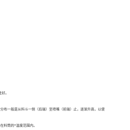
性好。
温度的分布一般是从料斗一侧（后端）至喷嘴（前端）止，逐渐升高，以使
制在料筒的*温度范围内。