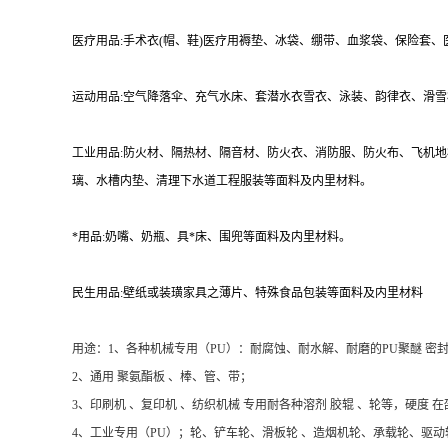
医疗用品:手术衣(帽、鞋)医疗用褥垫、冰袋、绷带、血浆袋、保险套
运动用品:空气降落伞、充气水床、套潜水衣雪衣、泳装、韵律衣、滑
工业用品:防火材、隔热材、隔音材、防火衣、消防服、防火布、飞机
璃、水槽内垫、清理下水道工程服装等面料及内里材料。
*用品:奶嘴、奶瓶、具*床、围兜等面料及内里材料。
民生用品:壁纸或装璜家具之薄片、特殊食品包装等面料及内里材料
用途：1、各种机械专用（PU）：耐腐蚀、耐水解、耐磨的PU聚醚 密封
2、通用 聚氨酯板 、棒、管、带；
3、印刷机 、复印机 、纺织机械 专用耐各种溶剂 胶辊 、轮等，硬度 在邵
4、工业专用（PU）；轮、铲车轮、滑板轮 、造烟机轮、承载轮、驱动