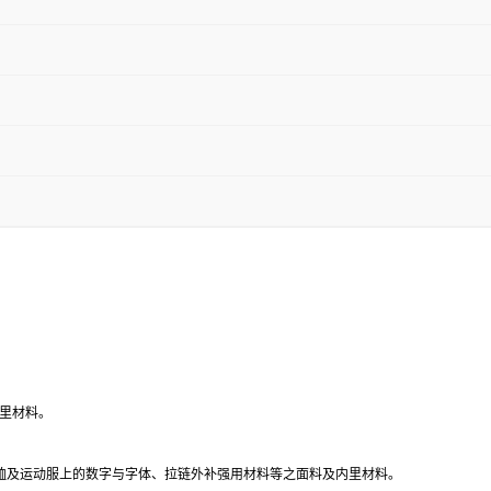
里材料。
T恤及运动服上的数字与字体、拉链外补强用材料等之面料及内里材料。