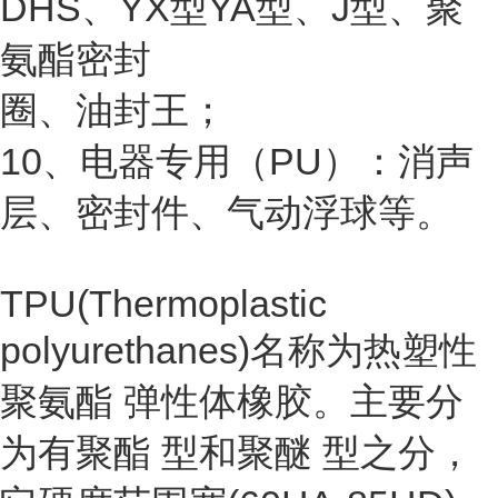
DHS、YX型YA型、J型、聚
氨酯密封
圈、油封王；
10、电器专用（PU）：消声
层、密封件、气动浮球等。
TPU(Thermoplastic
polyurethanes)名称为
热塑性
聚氨酯
弹性体橡胶。主要分
为有
聚酯
型和
聚醚
型之分，