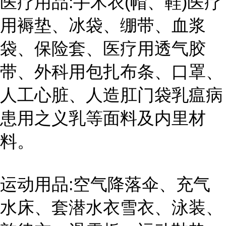
医疗用品:手术衣(帽、鞋)医疗
用褥垫、冰袋、绷带、血浆
袋、保险套、医疗用透气胶
带、外科用包扎布条、口罩、
人工心脏、人造肛门袋乳瘟病
患用之义乳等面料及内里材
料。
运动用品:空气降落伞、充气
水床、套潜水衣雪衣、泳装、