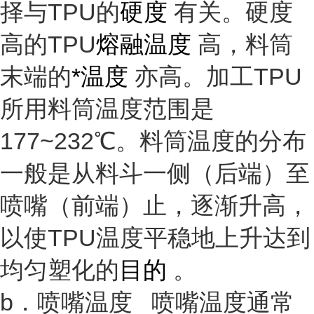
择与TPU的
硬度
有关。硬度
高的TPU
熔融温度
高，料筒
末端的
*温度
亦高。加工TPU
所用料筒温度范围是
177~232℃。料筒温度的分布
一般是从料斗一侧（后端）至
喷嘴（前端）止，逐渐升高，
以使TPU温度平稳地上升达到
均匀塑化的
目的
。
b．喷嘴温度 喷嘴温度通常