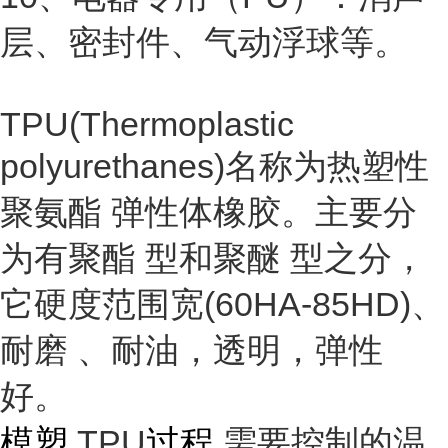
层、密封件、气动浮球等。
TPU(Thermoplastic
polyurethanes)名称为
热塑性
聚氨酯
弹性体橡胶。主要分
为有
聚酯
型和
聚醚
型之分，
它硬度范围宽(60HA-85HD)、
耐磨
、耐油，透明，
弹性
好。
模塑
TPU
过程
需要控制的温