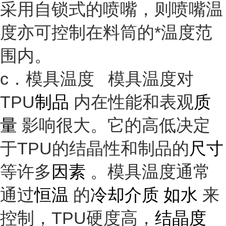
采用自锁式的喷嘴，则喷嘴温
度亦可控制在料筒的*温度范
围内。
c．模具温度 模具温度对
TPU
制品
内在性能和表观
质
量
影响很大。它的高低决定
于TPU的结晶性和制品的
尺寸
等许多
因素
。模具温度通常
通过
恒温
的
冷却介质 如水
来
控制，TPU硬度高，
结晶度