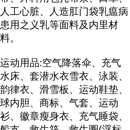
人工心脏、人造肛门袋乳瘟病
患用之义乳等面料及内里材
料。
运动用品:空气降落伞、充气
水床、套潜水衣雪衣、泳装、
韵律衣、滑雪板、运动鞋垫、
球内胆、商标、气套、运动
衫、徽章瘦身衣、充气睡袋、
船支、救生筏、救生圈(浮标