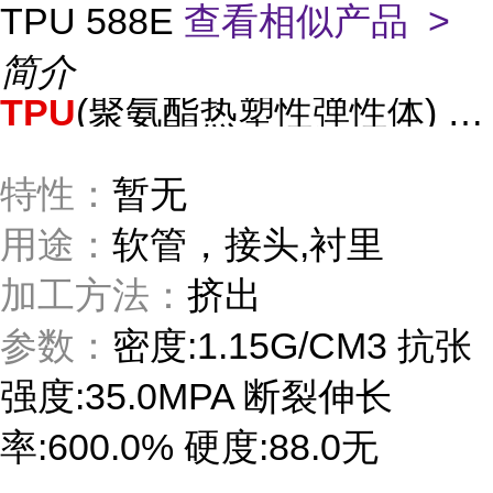
TPU 588E
查看相似产品 >
简介
TPU
(聚氨酯热塑性弹性体)
58
特性：
暂无
用途：
软管，接头,衬里
加工方法：
挤出
参数：
密度:1.15G/CM3 抗张
强度:35.0MPA 断裂伸长
率:600.0% 硬度:88.0无