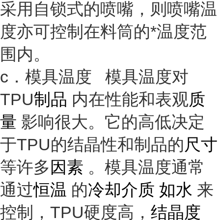
采用自锁式的喷嘴，则喷嘴温
度亦可控制在料筒的*温度范
围内。
c．模具温度 模具温度对
TPU
制品
内在性能和表观
质
量
影响很大。它的高低决定
于TPU的结晶性和制品的
尺寸
等许多
因素
。模具温度通常
通过
恒温
的
冷却介质 如水
来
控制，TPU硬度高，
结晶度