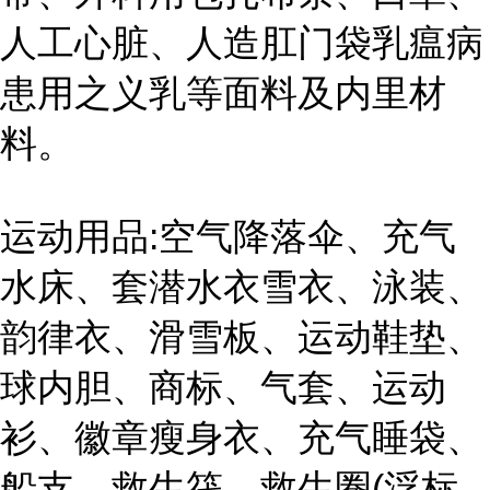
人工心脏、人造肛门袋乳瘟病
患用之义乳等面料及内里材
料。
运动用品:空气降落伞、充气
水床、套潜水衣雪衣、泳装、
韵律衣、滑雪板、运动鞋垫、
球内胆、商标、气套、运动
衫、徽章瘦身衣、充气睡袋、
船支、救生筏、救生圈(浮标