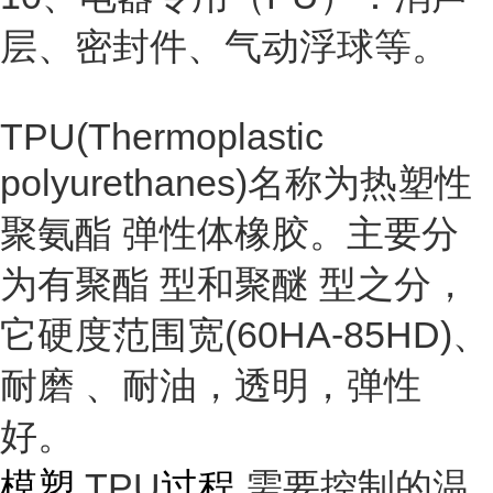
层、密封件、气动浮球等。
TPU(Thermoplastic
polyurethanes)名称为
热塑性
聚氨酯
弹性体橡胶。主要分
为有
聚酯
型和
聚醚
型之分，
它硬度范围宽(60HA-85HD)、
耐磨
、耐油，透明，
弹性
好。
模塑
TPU
过程
需要控制的温