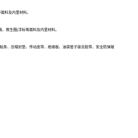
等面料及内里材料。
筏、救生圈(浮标等面料及内里材料。
水贴条、压缩封垫、传动皮带、绝缘板、油袋管子接合胶带、安全防弹玻