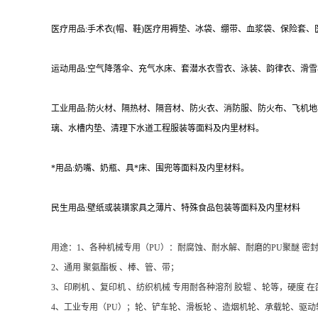
医疗用品:手术衣(帽、鞋)医疗用褥垫、冰袋、绷带、血浆袋、保险套
运动用品:空气降落伞、充气水床、套潜水衣雪衣、泳装、韵律衣、滑
工业用品:防火材、隔热材、隔音材、防火衣、消防服、防火布、飞机
璃、水槽内垫、清理下水道工程服装等面料及内里材料。
*用品:奶嘴、奶瓶、具*床、围兜等面料及内里材料。
民生用品:壁纸或装璜家具之薄片、特殊食品包装等面料及内里材料
用途：1、各种机械专用（PU）：耐腐蚀、耐水解、耐磨的PU聚醚 密封
2、通用 聚氨酯板 、棒、管、带；
3、印刷机 、复印机 、纺织机械 专用耐各种溶剂 胶辊 、轮等，硬度 在邵
4、工业专用（PU）；轮、铲车轮、滑板轮 、造烟机轮、承载轮、驱动