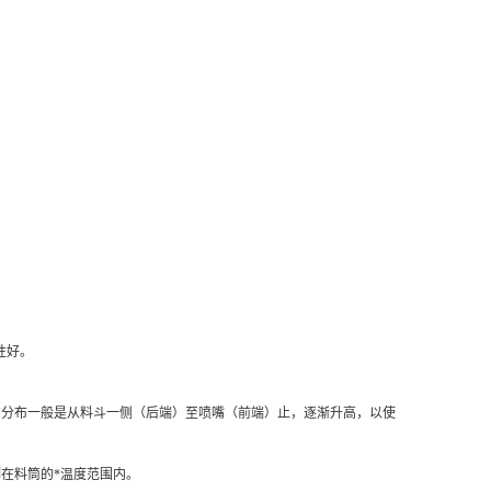
性好。
温度的分布一般是从料斗一侧（后端）至喷嘴（前端）止，逐渐升高，以使
制在料筒的*温度范围内。