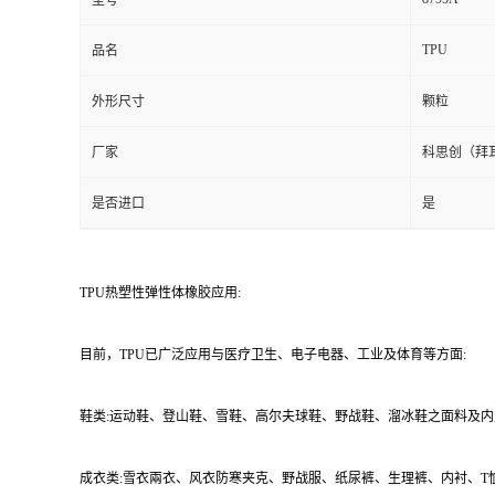
型号
TPU
品名
外形尺寸
颗粒
厂家
科思创（拜
是否进口
是
TPU热塑性弹性体橡胶应用:
目前，TPU已广泛应用与医疗卫生、电子电器、工业及体育等方面:
鞋类:运动鞋、登山鞋、雪鞋、高尔夫球鞋、野战鞋、溜冰鞋之面料及内
成衣类:雪衣兩衣、风衣防寒夹克、野战服、纸尿裤、生理裤、内衬、