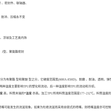
衬 、密封件、联轴器、
压、耐冲、压缩永不变
 、浮球及工艺类内饰
型、J型、聚氨酯密封
要分为有
聚酯
型和
聚醚
型之分，它硬度范围宽(60HA-85HD)、
耐磨
、耐油，透明，
弹
两种温度主要影响TPU的塑化和流动，后一种温度影响TPU的流动和冷却。
温度
高，料筒末端的
*温度
亦高。加工TPU所用料筒温度范围是177~232℃。料筒
式喷嘴可能发生的流涎现象。如果为杜绝流涎而采用自锁式的喷嘴，则喷嘴温度亦可控