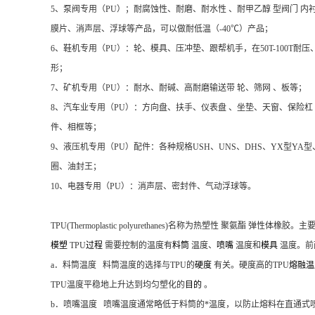
5、泵阀专用（PU）；耐腐蚀性、耐磨、耐水性 、耐甲乙醇 型阀门 内
膜片、消声层、浮球等产品，可以做耐低温（-40℃）产品；
6、鞋机专用（PU）：轮、模具、压冲垫、跟帮机手，在50T-100T耐
形；
7、矿机专用（PU）：耐水、耐碱、高耐磨输送带 轮、筛网 、板等；
8、汽车业专用（PU）：方向盘、扶手、仪表盘 、坐垫、天窗、保险杠
件、相框等；
9、液压机专用（PU）配件：各种规格USH、UNS、DHS、YX型YA
圈、油封王；
10、电器专用（PU）：消声层、密封件、气动浮球等。
TPU(Thermoplastic polyurethanes)名称为
热塑性 聚氨酯
弹性体橡胶。主
模塑
TPU
过程
需要控制的温度有
料筒
温度、
喷嘴
温度和
模具
温度。前
a．料筒温度 料筒温度的选择与TPU的
硬度
有关。硬度高的TPU
熔融
TPU温度平稳地上升达到均匀塑化的
目的
。
b．喷嘴温度 喷嘴温度通常略低于料筒的*温度，以防止熔料在直通