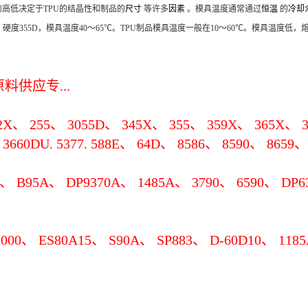
高低决定于TPU的结晶性和制品的
尺寸
等许多
因素
。模具温度通常通过
恒温
的
冷却
0～50℃；硬度355D，模具温度40～65℃。TPU制品模具温度一般在10～60℃。模
供应专...
192X、 255、 3055D、 345X、 355、 359X、 365X、 3
3660DU. 5377. 588E、 64D、 8586、 8590、 8659
 B95A、 DP9370A、 1485A、 3790、 6590、 DP6
00、 ES80A15、 S90A、 SP883、 D-60D10、 1185