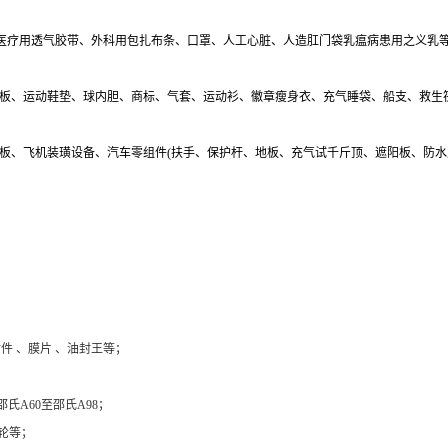
、医疗用透气胶带、外科用包扎布条、口罩、人工心脏、人造肛门袋乳瘟病患用之义乳
雪板、运动鞋垫、球内胆、商标、气套、运动衫、徽章瘦身衣、充气睡袋、船支、救生
地板、飞机装璜设备、汽车零组件(扶手、保护杆、地板、充气试千斤顶、遮阳板、防
件 、膜片 、油封王等；
氏A60至邵氏A98；
轮等；