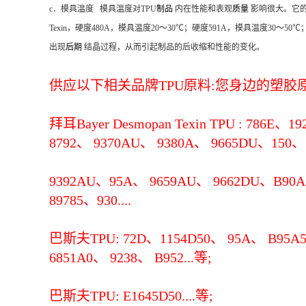
c．模具温度 模具温度对TPU
制品
内在性能和表观
质量
影响很大。它的
Texin，硬度480A，模具温度20～30℃；硬度591A，模具温度3
出现
后期
结晶过程，从而引起制品的后收缩和性能的变化。
供应以下相关品牌TPU原料:您身边的塑胶原料
拜耳Bayer Desmopan Texin TPU : 786E、
8792、 9370AU、 9380A、 9665DU、150、 
9392AU、95A、 9659AU、 9662DU、B90A、
89785、930....
巴斯夫TPU: 72D、1154D50、 95A、 B95A50
6851A0、 9238、 B952...等;
巴斯夫TPU: E1645D50....等;