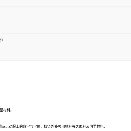
耳）
里材料。
T恤及运动服上的数字与字体、拉链外补强用材料等之面料及内里材料。