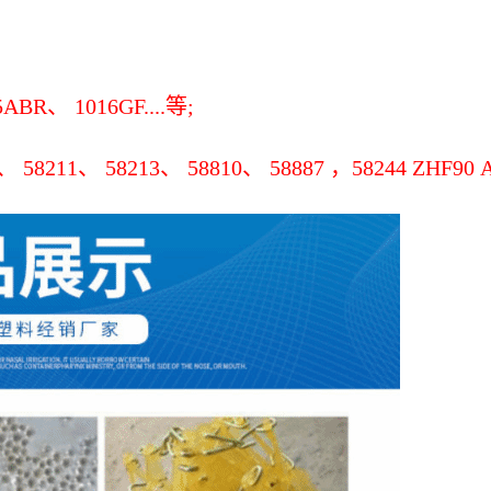
ABR、 1016GF....等;
211、 58213、 58810、 58887 ，58244 ZHF90 A1058