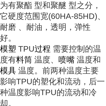
为有
聚酯
型和
聚醚
型之分，
它硬度范围宽(60HA-85HD)、
耐磨
、耐油，透明，
弹性
好。
模塑
TPU
过程
需要控制的温
度有
料筒
温度、
喷嘴
温度和
模具
温度。前两种温度主要
影响TPU的塑化和流动，后一
种温度影响TPU的流动和冷
却。