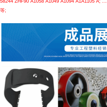
58244 ZHF90 A1058 A1049 A1094 A1A1105 A; ....
等;