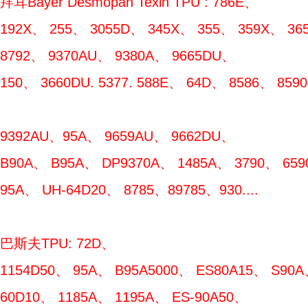
拜耳Bayer Desmopan Texin TPU : 786E、
192X、 255、 3055D、 345X、 355、 359X、 365
8792、 9370AU、 9380A、 9665DU、
150、 3660DU. 5377. 588E、 64D、 8586、 85
9392AU、95A、 9659AU、 9662DU、
B90A、 B95A、 DP9370A、 1485A、 3790、 659
95A、 UH-64D20、 8785、89785、930....
巴斯夫TPU: 72D、
1154D50、 95A、 B95A5000、 ES80A15、 S90A
60D10、 1185A、 1195A、 ES-90A50、