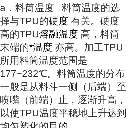
a．料筒温度 料筒温度的选
择与TPU的
硬度
有关。硬度
高的TPU
熔融温度
高，料筒
末端的
*温度
亦高。加工TPU
所用料筒温度范围是
177~232℃。料筒温度的分布
一般是从料斗一侧（后端）至
喷嘴（前端）止，逐渐升高，
以使TPU温度平稳地上升达到
均匀塑化的
目的
。