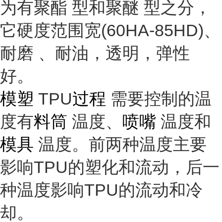
为有
聚酯
型和
聚醚
型之分，
它硬度范围宽(60HA-85HD)、
耐磨
、耐油，透明，
弹性
好。
模塑
TPU
过程
需要控制的温
度有
料筒
温度、
喷嘴
温度和
模具
温度。前两种温度主要
影响TPU的塑化和流动，后一
种温度影响TPU的流动和冷
却。