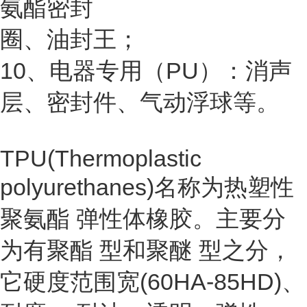
氨酯密封
圈、油封王；
10、电器专用（PU）：消声
层、密封件、气动浮球等。
TPU(Thermoplastic
polyurethanes)名称为
热塑性
聚氨酯
弹性体橡胶。主要分
为有
聚酯
型和
聚醚
型之分，
它硬度范围宽(60HA-85HD)、