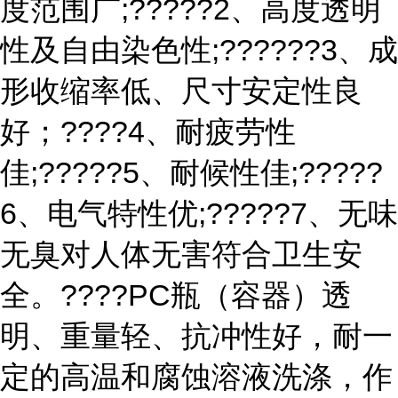
度范围广;?????2、高度透明
性及自由染色性;??????3、成
形收缩率低、尺寸安定性良
好；????4、耐疲劳性
佳;?????5、耐候性佳;?????
6、电气特性优;?????7、无味
无臭对人体无害符合卫生安
全。????PC瓶（容器）透
明、重量轻、抗冲性好，耐一
定的高温和腐蚀溶液洗涤，作