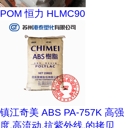
POM 恒力 HLMC90
镇江奇美 ABS PA-757K 高强
度,高流动,抗紫外线,的拷贝