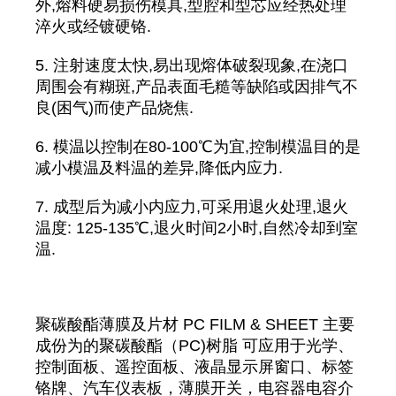
外,熔料硬易损伤模具,型腔和型芯应经热处理
淬火或经镀硬铬.
5. 注射速度太快,易出现熔体破裂现象,在浇口
周围会有糊斑,产品表面毛糙等缺陷或因排气不
良(困气)而使产品烧焦.
6. 模温以控制在80-100℃为宜,控制模温目的是
减小模温及料温的差异,降低内应力.
7. 成型后为减小内应力,可采用退火处理,退火
温度: 125-135℃,退火时间2小时,自然冷却到室
温.
聚碳酸酯薄膜及片材 PC FILM & SHEET 主要
成份为的聚碳酸酯（PC)树脂 可应用于光学、
控制面板、遥控面板、液晶显示屏窗口、标签
铬牌、汽车仪表板，薄膜开关，电容器电容介