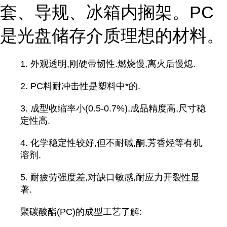
套、导规、冰箱内搁架。PC
是光盘储存介质理想的材料。
1. 外观透明,刚硬带韧性.燃烧慢,离火后慢熄.
2. PC料耐冲击性是塑料中*的.
3. 成型收缩率小(0.5-0.7%),成品精度高,尺寸稳
定性高.
4. 化学稳定性较好,但不耐碱,酮,芳香烃等有机
溶剂.
5. 耐疲劳强度差,对缺口敏感,耐应力开裂性显
著.
聚碳酸酯(PC)的成型工艺了解: