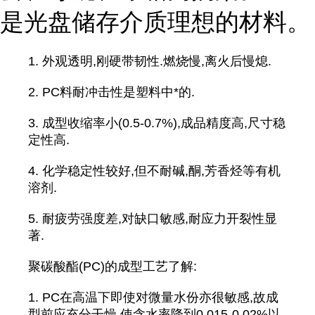
是光盘储存介质理想的材料。
1. 外观透明,刚硬带韧性.燃烧慢,离火后慢熄.
2. PC料耐冲击性是塑料中*的.
3. 成型收缩率小(0.5-0.7%),成品精度高,尺寸稳
定性高.
4. 化学稳定性较好,但不耐碱,酮,芳香烃等有机
溶剂.
5. 耐疲劳强度差,对缺口敏感,耐应力开裂性显
著.
聚碳酸酯(PC)的成型工艺了解:
1. PC在高温下即使对微量水份亦很敏感,故成
型前应充分干燥,使含水率降到0.015-0.02%以