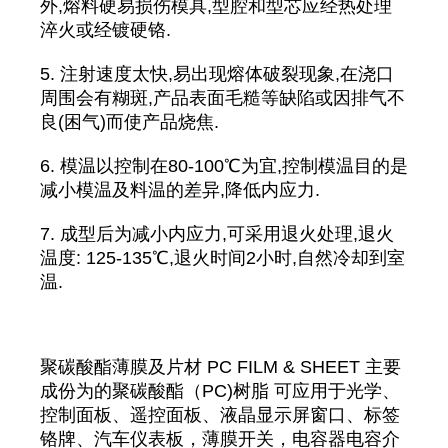
外,熔料硬易损伤模具,型腔和型芯应经热处理
淬火或经镀硬铬.
5. 注射速度太快,易出现熔体破裂现象,在浇口
周围会有糊斑,产品表面毛糙等缺陷或因排气不
良(困气)而使产品烧焦.
6. 模温以控制在80-100℃为宜,控制模温目的是
减小模温及料温的差异,降低内应力.
7. 成型后为减小内应力,可采用退火处理,退火
温度: 125-135℃,退火时间2小时,自然冷却到室
温.
聚碳酸酯薄膜及片材 PC FILM & SHEET 主要
成份为的聚碳酸酯（PC)树脂 可应用于光学、
控制面板、遥控面板、液晶显示屏窗口、标签
铬牌、汽车仪表板，薄膜开关，电容器电容介