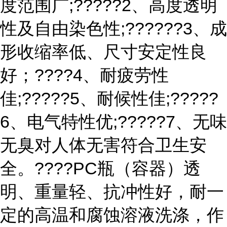
度范围广;?????2、高度透明
性及自由染色性;??????3、成
形收缩率低、尺寸安定性良
好；????4、耐疲劳性
佳;?????5、耐候性佳;?????
6、电气特性优;?????7、无味
无臭对人体无害符合卫生安
全。????PC瓶（容器）透
明、重量轻、抗冲性好，耐一
定的高温和腐蚀溶液洗涤，作