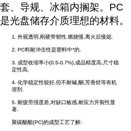
套、导规、冰箱内搁架。PC
是光盘储存介质理想的材料。
1. 外观透明,刚硬带韧性.燃烧慢,离火后慢熄.
2. PC料耐冲击性是塑料中*的.
3. 成型收缩率小(0.5-0.7%),成品精度高,尺寸稳
定性高.
4. 化学稳定性较好,但不耐碱,酮,芳香烃等有机
溶剂.
5. 耐疲劳强度差,对缺口敏感,耐应力开裂性显
著.
聚碳酸酯(PC)的成型工艺了解: