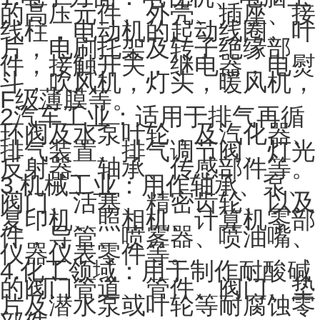
的高压元件、外壳、插座、接
线柱，电动机的起动线圈、叶
片，电刷托架及转子绝缘部
件，接触开关，继电器，电熨
斗，吹风机，灯头，暖风机，
F级薄膜等。
2汽车工业：适用于排气再循
环阀及水泵叶轮，及汽化器、
排气装置、排气调节阀、灯光
反射器、轴承、传感部件等。
3.机械工业：用作轴承、泵、
阀门、活塞、精密齿轮、以及
复印机、照相机、计算机零部
件，导管、喷雾器、喷油嘴、
仪器仪表零件等。
4.化工领域：用于制作耐酸碱
的阀门管道、管件、阀门、垫
片及潜水泵或叶轮等耐腐蚀零