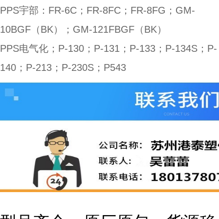
PPS宇部：FR-6C；FR-8FC；FR-8FG；GM-
10BGF（BK）；GM-121FBGF（BK）
PPS电气化；P-130；P-131；P-133；P-134S；P-
140；P-213；P-230S；P543