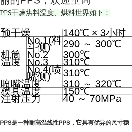
丽的PPS，欢迎垂询
PPS干燥烘料温度、烘料世界如下：
预干燥
140℃ × 3小时
No.1(料
290 ～ 300℃
斗侧)
机筒
No.2
300℃
温度
No.3
310℃
No.4(喷
310℃
嘴侧)
喷嘴温度
310 ～ 320℃
模具温度
150℃
注射压力
40 ～ 70MPa
PPS是一种耐高温线性PPS，它具有优异的尺寸稳