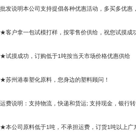
批发说明本公司支持提倡各种优惠活动，多买多优惠
★客户拿一包试模打样，按零售价供给，祝您试摸成
★试摸成功，订购低于
1
吨按当天市场价格优惠供给
★苏州港泰塑化原料，您身边的塑料顾问！
运费说明：支持物流，快递和货运
;
支持现金，银行转
★本公司原料低于
1
吨，不承担运费，订货
1
吨以上广